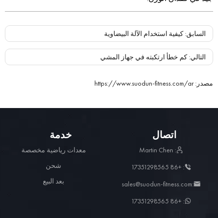
السابق
:
كيفية استخدام الآلة البيضاوية
التالي
:
كم خطأ ارتكبته في جهاز المشي
مصدر
:
https://www.suodun-fitness.com/ar
اتصال
خدمة
: Martin Chen
معدات رياضية مخصصة
شحن
: +86 17351298565
بعد البيع
:sales@suodun-fitness.com
: +86 17351298565