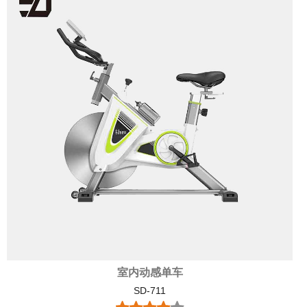
室内动感单车
SD-711