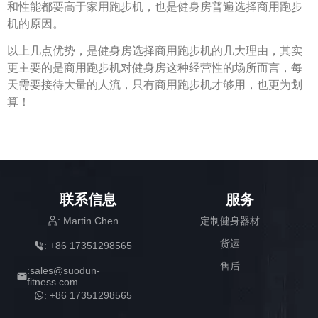
和性能都要高于家用跑步机，也是健身房普遍选择商用跑步
机的原因。
以上几点优势，是健身房选择商用跑步机的几大理由，其实
更主要的是商用跑步机对健身房这种经营性的场所而言，每
天需要接待大量的人流，只有商用跑步机才够用，也更为划
算！
联系信息
服务
: Martin Chen
定制健身器材
货运
: +86 17351298565
售后
:sales@suodun-
fitness.com
: +86 17351298565