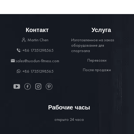
Контакт
Услуга
: Martin Chen
Изготовленное на заказ
оборудование для
: +86 17351298565
спортзала
Перевозки
:sales@suodun-fitness.com
После продажи
: +86 17351298565
Рабочие часы
открыто 24 часа