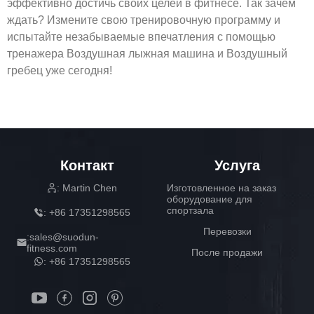
эффективно достичь своих целей в фитнесе. Так зачем
ждать? Измените свою тренировочную программу и
испытайте незабываемые впечатления с помощью
тренажера Воздушная лыжная машина и Воздушный
гребец уже сегодня!
Контакт
Услуга
: Martin Chen
Изготовленное на заказ
оборудование для
спортзала
: +86 17351298565
Перевозки
:sales@suodun-
fitness.com
После продажи
: +86 17351298565