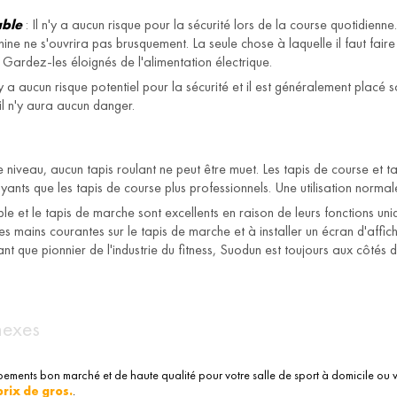
able
: Il n'y a aucun risque pour la sécurité lors de la course quotidienn
ine ne s'ouvrira pas brusquement. La seule chose à laquelle il faut faire 
Gardez-les éloignés de l'alimentation électrique.
n'y a aucun risque potentiel pour la sécurité et il est généralement placé
 il n'y aura aucun danger.
iveau, aucun tapis roulant ne peut être muet. Les tapis de course et ta
nts que les tapis de course plus professionnels. Une utilisation normale
able et le tapis de marche sont excellents en raison de leurs fonctions 
es mains courantes sur le tapis de marche et à installer un écran d'affich
ant que pionnier de l'industrie du fitness, Suodun est toujours aux côtés 
nexes
pements bon marché et de haute qualité pour votre salle de sport à domicile ou
prix de gros.
.