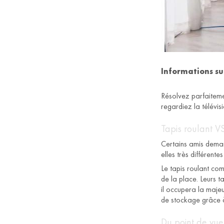
Informations sur
Résolvez parfaiteme
regardiez la télévis
Tapis roulant V
Certains amis deman
elles très différent
Le tapis roulant com
de la place. Leurs t
il occupera la majeu
de stockage grâce à
Du point de vue d