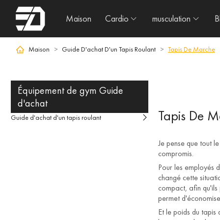
Maison
Cardio
musculation
B
Maison
>
Guide D'achat D'un Tapis Roulant
>
Tapis De Marche
Équipement de gym Guide
d'achat
Tapis De Ma
Guide d'achat d'un tapis roulant
Je pense que tout l
compromis.
Pour les employés de
changé cette situati
compact, afin qu'ils 
permet d'économise
Et le poids du tapis