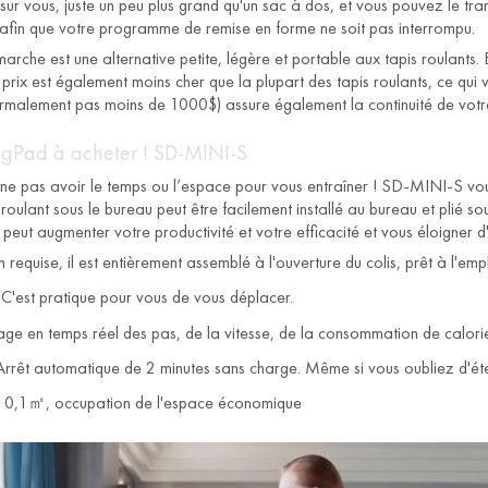
ur vous, juste un peu plus grand qu'un sac à dos, et vous pouvez le tr
 afin que votre programme de remise en forme ne soit pas interrompu.
 marche est une alternative petite, légère et portable aux tapis roulants
 prix est également moins cher que la plupart des tapis roulants, ce qui
rmalement pas moins de 1000$) assure également la continuité de votre
ngPad à acheter ! SD-MINI-S
 ne pas avoir le temps ou l’espace pour vous entraîner ! SD-MINI-S vous
s roulant sous le bureau peut être facilement installé au bureau et plié 
 peut augmenter votre productivité et votre efficacité et vous éloigner d
n requise, il est entièrement assemblé à l'ouverture du colis, prêt à l'empl
C'est pratique pour vous de vous déplacer.
age en temps réel des pas, de la vitesse, de la consommation de calori
 Arrêt automatique de 2 minutes sans charge. Même si vous oubliez d'éte
 0,1㎡, occupation de l'espace économique