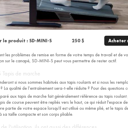
 le produit : SD-MINI-S
250 $
Acheter
nt les problèmes de remise en forme de votre temps de travail et de vo
ion sur le canapé, SD-MINI-S peut vous permettre de rester actif.
S Tapis de marche
deront si nous sommes habitués aux tapis roulants et si nous les rempl
es ? La qualité de l’entraînement sera-t-elle réduite ? Pour des questions
paré aux tapis de marche fait généralement référence au tapis roulant p
apis de course peuvent être repliés vers le haut, ce qui réduit l'espace de
re partie de votre espace lorsqu'il est utilisé ou même plié, et le tap
 sa taille compacte et son corps pliable.
e l'utilisation, ils ont aussi des différences