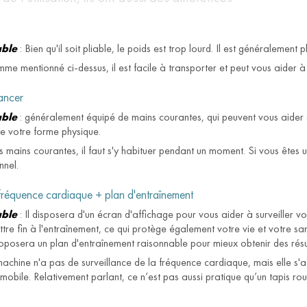
able
: Bien qu'il soit pliable, le poids est trop lourd. Il est généralement 
me mentionné ci-dessus, il est facile à transporter et peut vous aider à
lancer
able
: généralement équipé de mains courantes, qui peuvent vous aider à m
de votre forme physique.
s mains courantes, il faut s'y habituer pendant un moment. Si vous ête
nnel.
 fréquence cardiaque + plan d'entraînement
able
: Il disposera d'un écran d'affichage pour vous aider à surveiller vo
tre fin à l'entraînement, ce qui protège également votre vie et votre s
oposera un plan d'entraînement raisonnable pour mieux obtenir des résu
machine n'a pas de surveillance de la fréquence cardiaque, mais elle s'a
mobile. Relativement parlant, ce n’est pas aussi pratique qu’un tapis roul