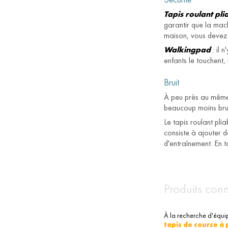
Tapis roulant pli
garantir que la mach
maison, vous devez 
Walkingpad
: il 
enfants le touchent,
Bruit
À peu près au même n
beaucoup moins bruya
Le tapis roulant pli
consiste à ajouter d
d'entraînement. En t
Produits con
À la recherche d'équi
tapis de course à 