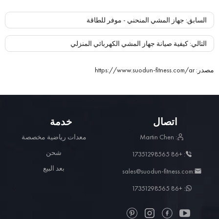
السابق
:
جهاز المشي المنحني - موفر للطاقة
التالي
:
كيفية صيانة جهاز المشي الكهربائي المنزلي
مصدر
:
https://www.suodun-fitness.com/ar
اتصال
خدمة
: Martin Chen
معدات رياضية مخصصة
شحن
: +86 17351298565
بعد البيع
:sales@suodun-fitness.com
: +86 17351298565